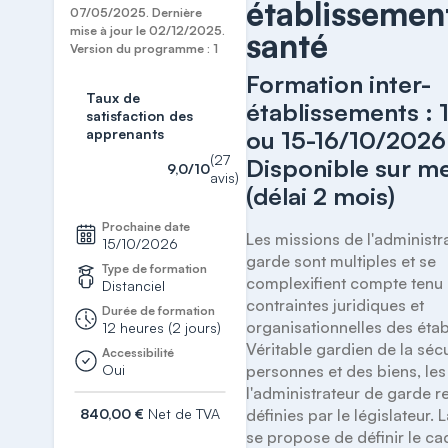
établissemen
07/05/2025. Dernière
de santé
mise à jour le 02/12/2025.
santé
Version du programme : 1
Formation inter-
Taux de
établissements : 
satisfaction des
apprenants
ou 15-16/10/2026
(27
Disponible sur m
9,0/10
avis)
(délai 2 mois)
Prochaine date
Les missions de l'administra
15/10/2026
garde sont multiples et se 
Type de formation
complexifient compte tenu 
Distanciel
contraintes juridiques et 
Durée de formation
organisationnelles des étab
12 heures (2 jours)
Véritable gardien de la sécu
Accessibilité
Oui
personnes et des biens, les
l'administrateur de garde re
840,00 €
Net de TVA
définies par le législateur. 
se propose de définir le cad
S'inscrire