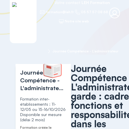
Votre contact
LEH Formation
formation@leh.fr
05 57 57 08 68
Notre site web
Accueil
PILOTAGE
Journée
Journée
Compétence 
Compétence -
L'administrat
L'administrateur
garde : cadr
de garde : cadre
Formation inter-
fonctions et
des fonctions et
établissements : 11-
12/05 ou 15-16/10/2026
responsabilités
responsabilit
Disponible sur mesure
dans les
(délai 2 mois)
dans les
établissements
Formation créée le