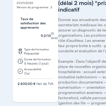
(délai 2 mois) *prix
21/01/2025.
Version du programme : 2
indicatif
Taux de
Donner aux encadrants des
satisfaction des
secrétariats médicaux les ou
apprenants
assurer un diagnostic de leu
(9
organisations. Les position
9,2/10
avis)
rôle d’auditeur. Les amener 
leur propre boîte à outils : 
Type de formation
conduite et évaluation de l’a
Présentiel
Durée de formation
Exemple : Dans l’objectif de
6 heures (1 jour)
place de nouvelles organisa
Accessibilité
hospitalières : accueil exter
Oui
mutualisé (admissions – ac
production documentaire –
2 400,00 €
Net de TVA
numérisation – orientation
S'inscrire
programmation examens –
facturation), cellule parcour
(gestion des lits – progra