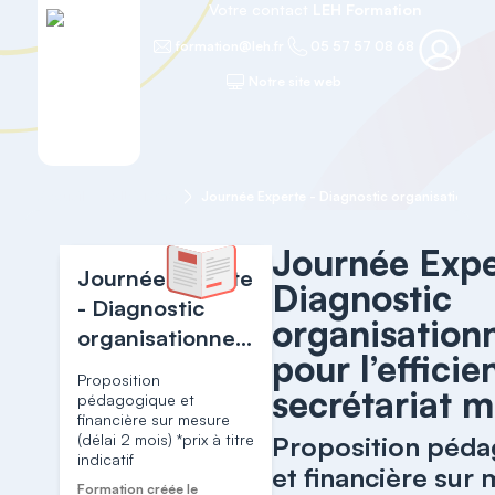
Votre contact
LEH Formation
formation@leh.fr
05 57 57 08 68
Notre site web
Accueil
PILOTAGE
Journée Expe
Journée Experte
Diagnostic
- Diagnostic
organisation
organisationnel
pour l’effici
pour l’efficience
Proposition
secrétariat m
du secrétariat
pédagogique et
financière sur mesure
médical
(délai 2 mois) *prix à titre
Proposition péd
indicatif
et financière sur
Formation créée le