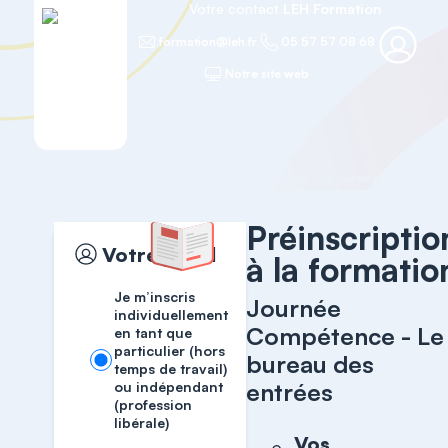
Votre contact
LEH Formation
formation@leh.fr
05 57 57 08 68
Notre site web
Accueil
PILOTAGE
Journée Compétence - Le bureau des entrées
Préinscriptio
Votre profil
à la formatio
Je m’inscris
Journée
individuellement
Compétence - Le
en tant que
particulier (hors
bureau des
temps de travail)
entrées
ou indépendant
(profession
libérale)
Vos