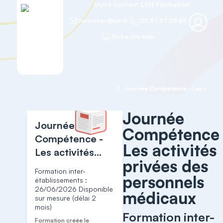
Votre contact
LEH Formation
formation@leh.fr
05 57 57 08 68
Notre site web
Accueil
AFFAIRES MEDICALES
Journée
Journée
Compétence 
Compétence -
Les activités
Les activités
privées des
privées des
Formation inter-
personnels
personnels
établissements :
26/06/2026 Disponible
médicaux
médicaux
sur mesure (délai 2
mois)
Formation inter-
Formation créée le