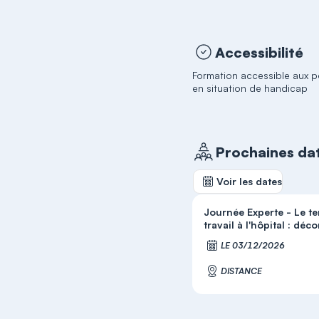
Accessibilité
Formation accessible aux 
en situation de handicap
Prochaines da
Voir les dates
Journée Experte - Le t
travail à l'hôpital : déco
S'
LE 03/12/2026
DISTANCE