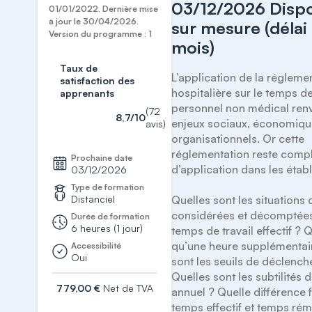
03/12/2026 Dispo
01/01/2022. Dernière mise
à jour le 30/04/2026.
sur mesure (délai
Version du programme : 1
mois)
Taux de
L’application de la réglemen
satisfaction des
hospitalière sur le temps de 
apprenants
personnel non médical renv
(72
8,7/10
enjeux sociaux, économique
avis)
organisationnels. Or cette 
réglementation reste compl
Prochaine date
d’application dans les établ
03/12/2026
Type de formation
Distanciel
Quelles sont les situations q
considérées et décomptée
Durée de formation
6 heures (1 jour)
temps de travail effectif ? Q
qu’une heure supplémentair
Accessibilité
Oui
sont les seuils de déclench
Quelles sont les subtilités
779,00 €
Net de TVA
annuel ? Quelle différence f
temps effectif et temps rém
S'inscrire