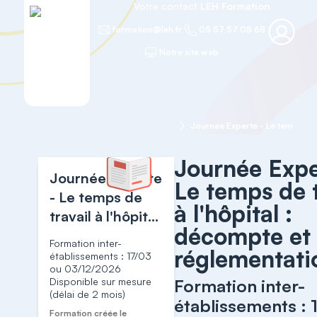
Votre contact
LEH Formation
formation@leh.fr
05 57 57 08 68
Notre site web
Accueil
RESSOURCES HUMAINES
Journée Expe
Journée Experte
Le temps de t
- Le temps de
à l'hôpital :
travail à l'hôpital
décompte et
: décompte et
Formation inter-
réglementati
réglementation
établissements : 17/03
ou 03/12/2026
Disponible sur mesure
Formation inter-
(délai de 2 mois)
établissements : 
Formation créée le