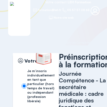
Votre contact
LEH Formation
formation@leh.fr
05 57 57 08 68
Notre site web
Accueil
RESSOURCES HUMAINES
Préinscriptio
Votre profil
à la formatio
Je m’inscris
Journée
individuellement
Compétence - La
en tant que
particulier (hors
secrétaire
temps de travail)
médicale : cadre
ou indépendant
(profession
juridique des
libérale)