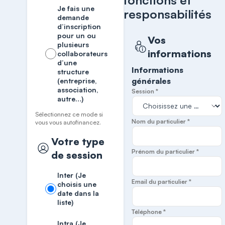
fonctions et
Je fais une
responsabilités
demande
d’inscription
pour un ou
Vos
plusieurs
informations
collaborateurs
d’une
Informations
structure
générales
(entreprise,
association,
Session *
autre…)
Sélectionnez ce mode si
Nom du particulier *
vous vous autofinancez.
Votre type
Prénom du particulier *
de session
Inter (Je
Email du particulier *
choisis une
date dans la
liste)
Téléphone *
Intra (Je