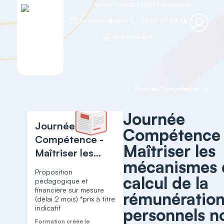
Votre contact
LEH Formation
formation@leh.fr
05 57 57 08 68
Notre site web
Accueil
RESSOURCES HUMAINES
Journée
Journée
Compétence 
Compétence -
Maîtriser les
Maîtriser les
mécanismes 
mécanismes de
Proposition
calcul de la
calcul de la
pédagogique et
financière sur mesure
rémunération
rémunération
(délai 2 mois) *prix à titre
des personnels
indicatif
personnels n
non médicaux
Formation créée le