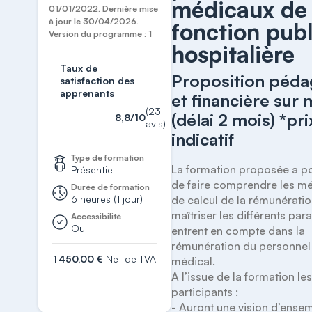
médicaux de 
01/01/2022. Dernière mise
de la fonction
à jour le 30/04/2026.
fonction pub
publique
Version du programme : 1
hospitalière
hospitalière
Taux de
Proposition péd
satisfaction des
apprenants
et financière sur
(23
(délai 2 mois) *prix
8,8/10
avis)
indicatif
Type de formation
La formation proposée a po
Présentiel
de faire comprendre les m
Durée de formation
6 heures (1 jour)
de calcul de la rémunération
maîtriser les différents par
Accessibilité
Oui
entrent en compte dans la 
rémunération du personnel 
1 450,00 €
Net de TVA
médical.

A l’issue de la formation les
S'inscrire
participants :

- Auront une vision d’ensem