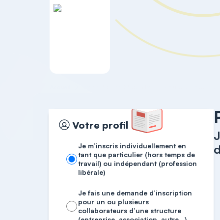
Accueil
RESSOURCES HUMAINES
Votre profil
J
Je m’inscris individuellement en
d
tant que particulier (hors temps de
travail) ou indépendant (profession
libérale)
Je fais une demande d’inscription
pour un ou plusieurs
collaborateurs d’une structure
(entreprise, association, autre…)