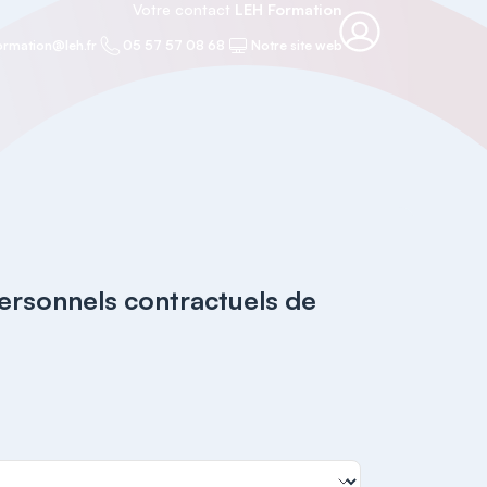
Votre contact
LEH Formation
ormation@leh.fr
05 57 57 08 68
Notre site web
ersonnels contractuels de