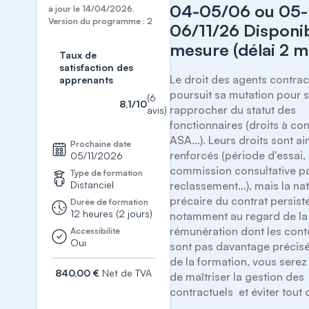
04-05/06 ou 05-
à jour le 14/04/2026.
Version du programme : 2
06/11/26 Disponib
mesure (délai 2 m
Taux de
satisfaction des
Le droit des agents contract
apprenants
poursuit sa mutation pour s
(6
8,1/10
rapprocher du statut des 
avis)
fonctionnaires (droits à con
ASA…). Leurs droits sont ain
Prochaine date
renforcés (période d'essai, 
05/11/2026
commission consultative par
Type de formation
Distanciel
reclassement…), mais la nat
précaire du contrat persiste
Durée de formation
12 heures (2 jours)
notamment au regard de la 
rémunération dont les cont
Accessibilité
Oui
sont pas davantage précisés.
de la formation, vous serez
840,00 €
Net de TVA
de maîtriser la gestion des 
contractuels  et éviter tout 
S'inscrire