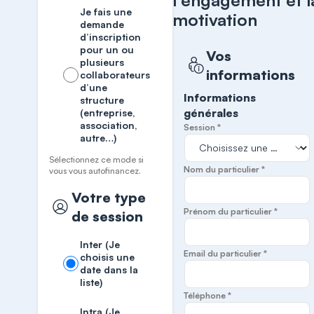
l'engagement et l
Je fais une
motivation
demande
d’inscription
pour un ou
Vos
plusieurs
informations
collaborateurs
d’une
Informations
structure
générales
(entreprise,
association,
Session *
autre…)
Sélectionnez ce mode si
Nom du particulier *
vous vous autofinancez.
Votre type
Prénom du particulier *
de session
Inter (Je
Email du particulier *
choisis une
date dans la
liste)
Téléphone *
Intra (Je