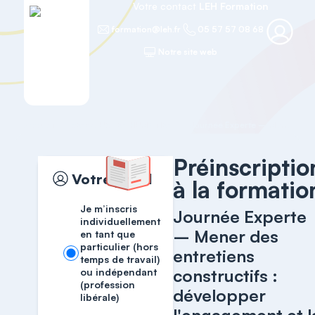
Votre contact
LEH Formation
formation@leh.fr
05 57 57 08 68
Notre site web
Accueil
RESSOURCES HUMAINES
Préinscriptio
Votre profil
à la formatio
Je m’inscris
Journée Experte
individuellement
– Mener des
en tant que
particulier (hors
entretiens
temps de travail)
constructifs :
ou indépendant
(profession
développer
libérale)