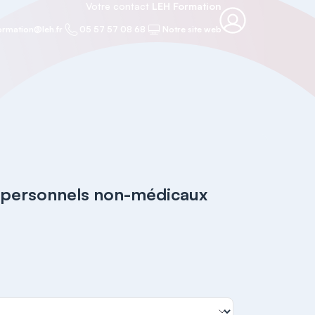
Votre contact
LEH Formation
ormation@leh.fr
05 57 57 08 68
Notre site web
s personnels non-médicaux