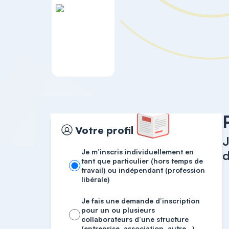
Accueil
RESSOURCES HUMAINES
Votre profil
J
Je m’inscris individuellement en
d
tant que particulier (hors temps de
travail) ou indépendant (profession
libérale)
Je fais une demande d’inscription
pour un ou plusieurs
collaborateurs d’une structure
(entreprise, association, autre…)