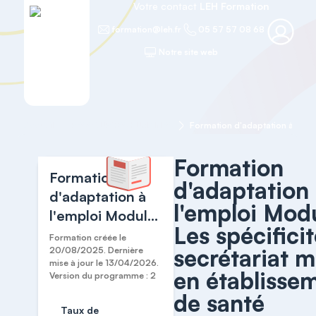
Votre contact
LEH Formation
formation@leh.fr
05 57 57 08 68
Notre site web
Accueil
RESSOURCES HUMAINES
Formation
Formation
d'adaptation
d'adaptation à
l'emploi Modu
l'emploi Module
Les spécifici
2 : Les
Formation créée le
secrétariat m
spécificités du
20/08/2025. Dernière
mise à jour le 13/04/2026.
secrétariat
en établisse
Version du programme : 2
médical en
de santé
établissement
Taux de