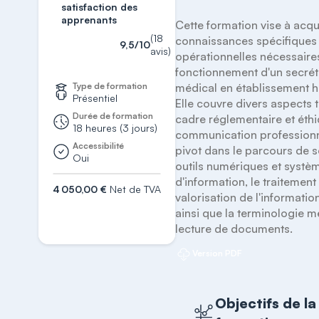
satisfaction des
de santé
apprenants
Cette formation vise à acqué
(18
connaissances spécifiques 
9,5/10
avis)
opérationnelles nécessaires
fonctionnement d'un secréta
Type de formation
médical en établissement hos
Présentiel
Elle couvre divers aspects te
Durée de formation
cadre réglementaire et éthiq
18 heures (3 jours)
communication professionnel
Accessibilité
pivot dans le parcours de so
Oui
outils numériques et systèm
d'information, le traitement e
4 050,00 €
Net de TVA
valorisation de l'informatio
S'inscrire
ainsi que la terminologie mé
lecture de documents.
Version PDF
Objectifs de la