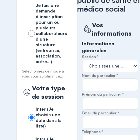
public de santé e
Je fais une
médico social
demande
d’inscription
pour un ou
Vos
plusieurs
informations
collaborateurs
d’une
Informations
structure
générales
(entreprise,
association,
Session *
autre…)
Sélectionnez ce mode si
Nom du particulier *
vous vous autofinancez.
Votre type
Prénom du particulier *
de session
Inter (Je
Email du particulier *
choisis une
date dans la
liste)
Téléphone *
Intra (Je