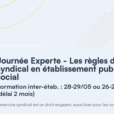
f
Journée Experte - Les règles d'exercice du droit syndical en établissement public de santé et médico social
Journée Experte - Les règles d
syndical en établissement pub
social
ormation inter-étab. : 28-29/05 ou 26-
délai 2 mois)
’exercice syndical est un droit exigeant, aussi bien pour les or