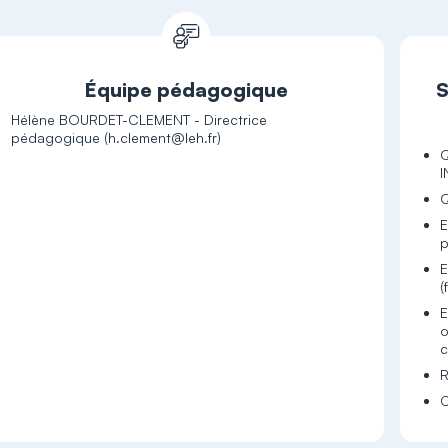
Équipe pédagogique
S
Hélène BOURDET-CLEMENT - Directrice
Q
I
Q
E
p
E
(
E
o
c
R
C