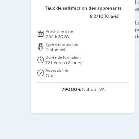
L
Taux de satisfaction des apprenants
œ
8,3/10
(10 avis)
L
p
Prochaine date
d
26/11/2026
Type de formation
Distanciel
Durée de formation
12 heures (2 jours)
Accessibilité
Oui
790,00 €
Net de TVA
S'inscrire