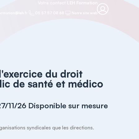
Votre contact
LEH Formation
ormation@leh.fr
05 57 57 08 68
Notre site web
'exercice du droit
lic de santé et médico
27/11/26 Disponible sur mesure
ganisations syndicales que les directions.
