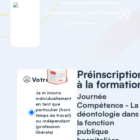
Votre contact
LEH Formation
formation@leh.fr
05 57 57 08 68
Notre site web
Accueil
RESSOURCES HUMAINES
Préinscriptio
Votre profil
à la formatio
Je m’inscris
Journée
individuellement
Compétence - La
en tant que
particulier (hors
déontologie dans
temps de travail)
la fonction
ou indépendant
(profession
publique
libérale)