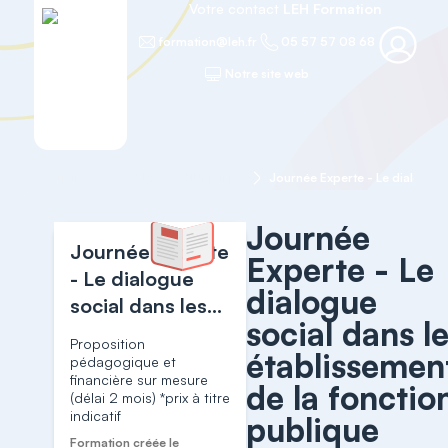
Votre contact
LEH Formation
formation@leh.fr
05 57 57 08 68
Notre site web
Accueil
RESSOURCES HUMAINES
Journée
Journée Experte
Experte - Le
- Le dialogue
dialogue
social dans les
social dans l
établissements
Proposition
établissemen
de la fonction
pédagogique et
financière sur mesure
publique
de la fonctio
(délai 2 mois) *prix à titre
hospitalière
indicatif
publique
Formation créée le