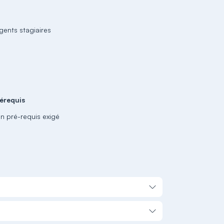
gents stagiaires
érequis
n pré-requis exigé