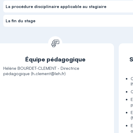
La procédure disciplinaire applicable au stagiaire
La fin du stage
Équipe pédagogique
S
Hélène BOURDET-CLEMENT - Directrice
Q
I
Q
E
p
E
(
E
o