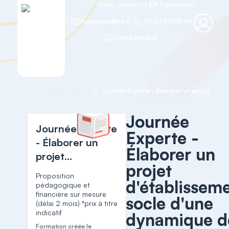
Votre contact
LEH Formation
formation@leh.fr
05 57 57 08 68
Notre site web
Accueil
PSYCHIATRIE
Journée
Journée Experte
Experte -
- Élaborer un
Élaborer un
projet
projet
d'établissement
Proposition
d'établissem
socle d'une
pédagogique et
financière sur mesure
dynamique de
socle d'une
(délai 2 mois) *prix à titre
management
indicatif
dynamique d
des pôles
Formation créée le