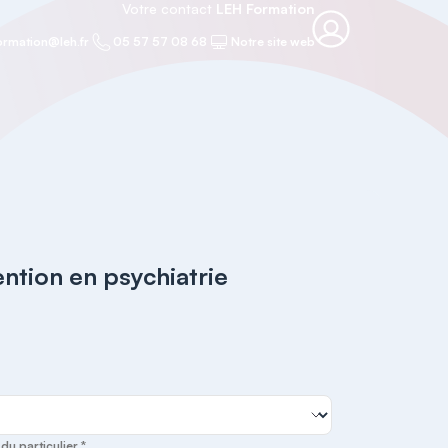
Votre contact
LEH Formation
ormation@leh.fr
05 57 57 08 68
Notre site web
ention en psychiatrie
u particulier *