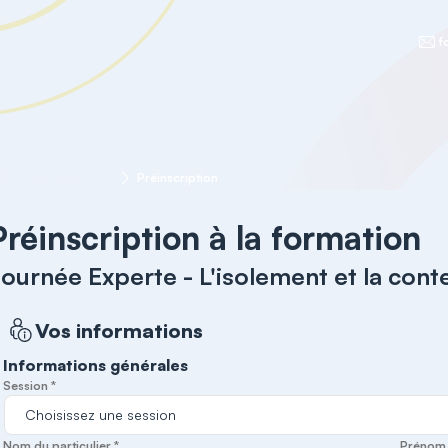
f
Journée Experte - L'isolement et la contention en psychiatrie
Préinscription
Préinscription à la formation
ournée Experte - L'isolement et la cont
Vos informations
Informations générales
Session *
Nom du particulier *
Prénom d