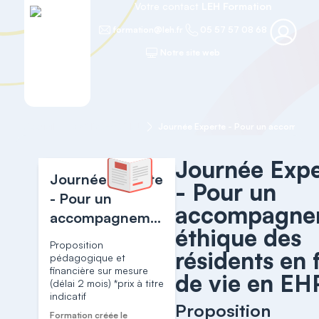
Votre contact
LEH Formation
formation@leh.fr
05 57 57 08 68
Notre site web
Accueil
MEDICO-SOCIAL
Journée Exp
Journée Experte
- Pour un
- Pour un
accompagne
accompagnement
éthique des
éthique des
Proposition
résidents en 
résidents en fin
pédagogique et
financière sur mesure
de vie en EHPAD
de vie en E
(délai 2 mois) *prix à titre
indicatif
Proposition
Formation créée le