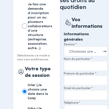
ses droits au
Je fais une
quotidien
demande
d’inscription
pour un ou
Vos
plusieurs
informations
collaborateurs
d’une
Informations
structure
générales
(entreprise,
association,
Session *
autre…)
Sélectionnez ce mode si
Nom du particulier *
vous vous autofinancez.
Votre type
Prénom du particulier *
de session
Inter (Je
Email du particulier *
choisis une
date dans la
liste)
Téléphone *
Intra (Je