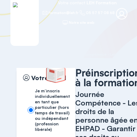
Votre contact
LEH Formation
formation@leh.fr
05 57 57 08 68
Notre site web
Accueil
MEDICO-SOCIAL
Préinscriptio
Votre profil
à la formatio
Je m’inscris
Journée
individuellement
Compétence - Le
en tant que
particulier (hors
droits de la
temps de travail)
personne âgée e
ou indépendant
(profession
EHPAD - Garantir
libérale)