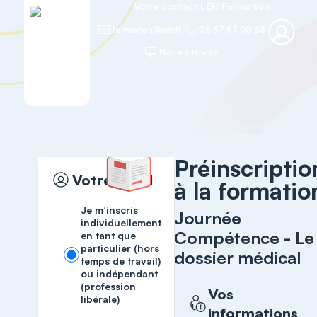
Votre contact
LEH Formation
formation@leh.fr
05 57 57 08 68
Notre site web
Accueil
AFFAIRES JURIDIQUES
Journée Compétence - Le dossie
Préinscriptio
Votre profil
à la formatio
Je m’inscris
Journée
individuellement
Compétence - Le
en tant que
particulier (hors
dossier médical
temps de travail)
ou indépendant
(profession
Vos
libérale)
informations