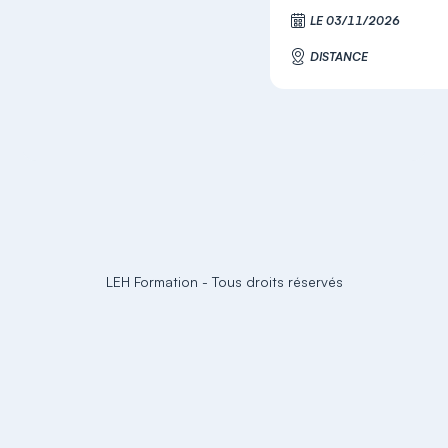
S'i
LE 03/11/2026
DISTANCE
LEH Formation
-
Tous droits réservés