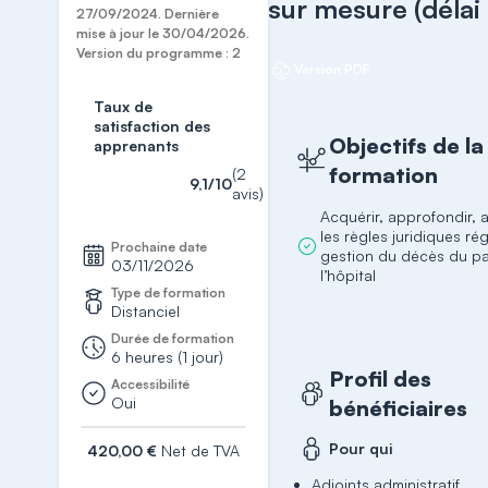
sur mesure (délai
27/09/2024. Dernière
mise à jour le 30/04/2026.
Version du programme : 2
Version PDF
Taux de
satisfaction des
Objectifs de la
apprenants
formation
(2
9,1/10
avis)
Acquérir, approfondir, a
les règles juridiques rég
Prochaine date
gestion du décès du pa
03/11/2026
l’hôpital
Type de formation
Distanciel
Durée de formation
6 heures (1 jour)
Profil des
Accessibilité
Oui
bénéficiaires
Pour qui
420,00 €
Net de TVA
S'inscrire
Adjoints administratif