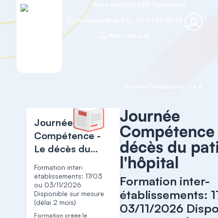
Votre contact
LEH Formation
formation@leh.fr
05 57 57 08 68
Notre site web
Accueil
AFFAIRES JURIDIQUES
Journée
Journée
Compétence 
Compétence -
décès du pat
Le décès du
l'hôpital
patient à
Formation inter-
l'hôpital
établissements: 17/03
Formation inter-
ou 03/11/2026
établissements: 
Disponible sur mesure
(délai 2 mois)
03/11/2026 Dispo
Formation créée le